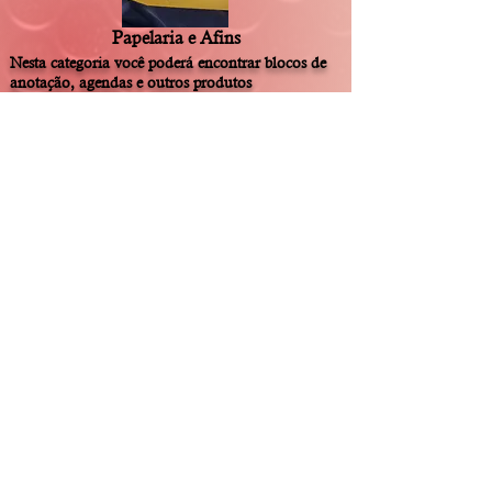
Papelaria e Afins
Nesta categoria você poderá encontrar blocos de
anotação, agendas e outros produtos
personalizados, quando disponíveis.
Produtos
Patch
Patch não podiam faltar na lista de produtos para
sua satisfação.
Por serem termocolantes, dispensam o trabalho
ode costura facilitando o uso que pode substituir
de forma elegante uma insígnia sem o risco de
perder num evento qualquer.
Produtos