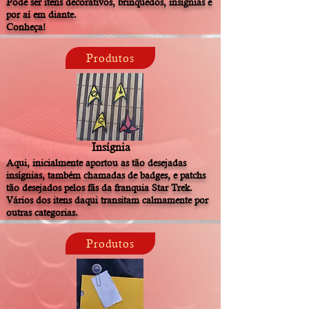
Pode ser itens decorativos, brinquedos, insígnias e
por aí em diante.
Conheça!
Produtos
Insígnia
Aqui, inicialmente aportou as tão desejadas
insígnias, também chamadas de badges, e patchs
tão desejados pelos fãs da franquia Star Trek.
Vários dos itens daqui transitam calmamente por
outras categorias.
Produtos